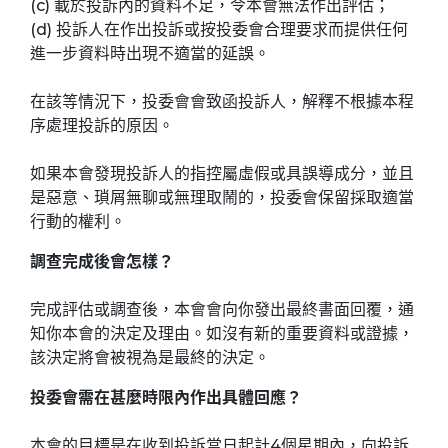
(c) 載於投訴內的資料不足，令本會無法作出評估；
(d) 投訴人在作出投訴或按投委會合理要求而提供任何
進一步資料時出現不適當的延誤。
在該等情況下，投委會會致函投訴人，解釋不根據本程
序處理投訴的原因。
如果本會發現投訴人的指控屬虛假或具誤導成分，並且
是惡意、瑣屑無聊或無理取鬧的，投委會保留採取適當
行動的權利。
調查完成後會怎樣？
完成評估或調查後，本會會向你發出最終書面回覆，通
知你本會的決定及理由。如沒有新的重要資料或證據，
該決定將會被視為是最終的決定。
投委會需在甚麼時限內作出具體回應？
本會的目標是在收到投訴當日起計4個星期內，向投訴