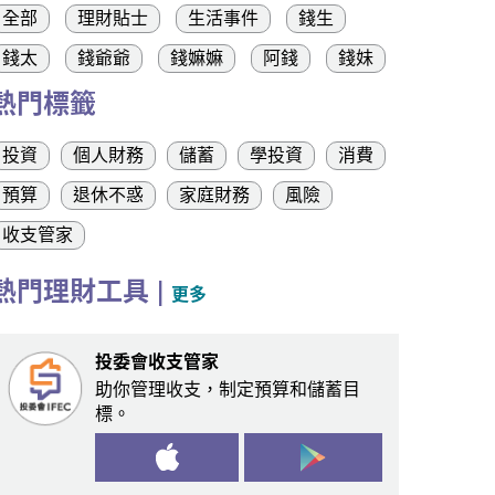
全部
理財貼士
生活事件
錢生
錢太
錢爺爺
錢嫲嫲
阿錢
錢妹
熱門標籤
投資
個人財務
儲蓄
學投資
消費
預算
退休不惑
家庭財務
風險
收支管家
熱門理財工具
|
更多
投委會收支管家
助你管理收支，制定預算和儲蓄目
標。