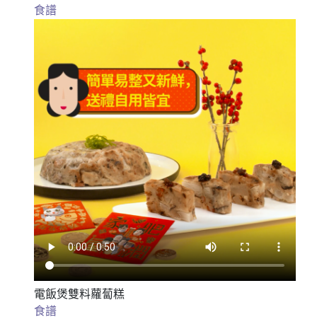
食譜
電飯煲雙料蘿蔔糕
食譜