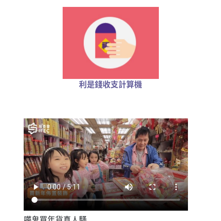
利是錢收支計算機
嘩鬼買年貨真人騷