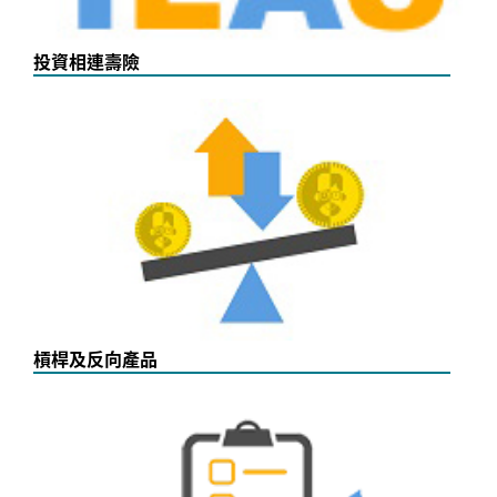
投資相連壽險
槓桿及反向產品