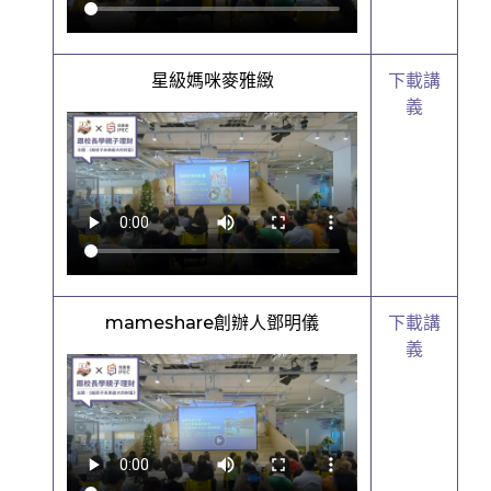
星級媽咪麥雅緻
下載講
義
mameshare創辦人鄧明儀
下載講
義