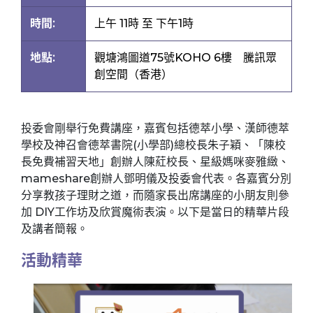
時間:
上午 11時 至 下午1時
地點:
觀塘鴻圖道75號KOHO 6樓 騰訊眾
創空間（香港）
投委會剛舉行免費講座，嘉賓包括德萃小學、漢師德萃
學校及神召會德萃書院(小學部)總校長朱子穎、「陳校
長免費補習天地」創辦人陳葒校長、星級媽咪麥雅緻、
mameshare創辦人鄧明儀及投委會代表。各嘉賓分別
分享教孩子理財之道，而隨家長出席講座的小朋友則參
加 DIY工作坊及欣賞魔術表演。以下是當日的精華片段
及講者簡報。
活動精華