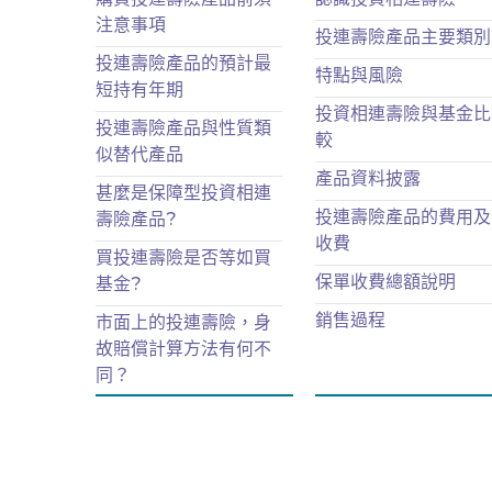
注意事項
投連壽險產品主要類別
投連壽險產品的預計最
特點與風險
短持有年期
投資相連壽險與基金比
投連壽險產品與性質類
較
似替代產品
產品資料披露
甚麼是保障型投資相連
投連壽險產品的費用及
壽險產品?
收費
買投連壽險是否等如買
保單收費總額說明
基金?
銷售過程
市面上的投連壽險，身
故賠償計算方法有何不
同？